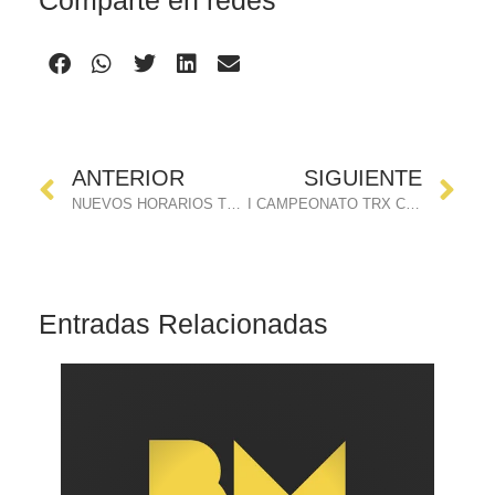
Comparte en redes
Ant
Si
ANTERIOR
SIGUIENTE
NUEVOS HORARIOS TRX y JORNADA DE PUERTAS ABIERTAS
I CAMPEONATO TRX CIUDAD DE SANTANDER
Entradas Relacionadas